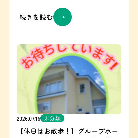
護ステーション開設のご報告です♡
就労継続支援UTARI 公式HP☞
2026年7月17日は、「鬼宿日」という特
続きを読む
https://utari.jp/
別な吉日にあたっています
「鬼」と
Instagram☞
いう漢字が入っていますが怖がる必要
https://www.instagram.com/reel/DbCPhhQz
はなく、「鬼が宿にいて外に出てこな
いため何事をするにも邪魔されずうま
くいく日」とされているんです
こん
な日に皆様にご報告ができたことをと
ても嬉しく思います
ステーション名
は「KANTO」。アイヌ語で空を意味し
ます☁ 皆様の「自分らしい」を、わた
したちと一緒に育てていきましょう♡
グループホームセタ Instagram毎日投
稿中❣ 是非ご覧ください
！
未分類
2026.07.16
Instagramはこちらから☞
【休日はお散歩！】グループホー
https://www.instagram.com/seta.gh2023/