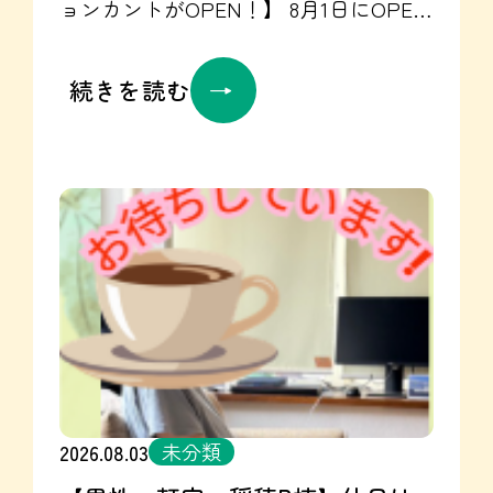
ョンカントがOPEN！】 8月1日にOPEN
https://www.instagram.com/seta.gh2023/
した系列のステーション カント！ 8月
就労継続支援UTARI☞https://utari.jp/
4日より、セタを回っての訪問看護が開
続きを読む
Instagram☞
始となりました
セタスタッフと連携
https://www.instagram.com/utari.20250901/re
し、日常生活を総合的にサポート！ セ
訪問看護ステーションカントの
タに入居された方に、より安心してホ
Instagram☞
ームや地域で生活していただけるよう
https://www.instagram.com/kanto.20260801/re
に 協力して支援していきます
精神
的な面での支援はもちろん！ 風邪や小
さなけがなど、ホームでサポートでき
る部分はをセタスタッフとカントで共
同して支援していきます☺
服薬管
理・爪切り・手荒れ・体重管理など、
また血圧なども訪問時に測定し 体調管
理も行っていきます
セタ見学時に、
未分類
2026.08.03
カントのご紹介も可能です
お問い