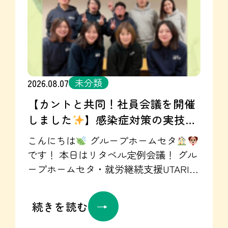
未分類
2026.08.07
【カントと共同！社員会議を開催
しました
】感染症対策の実技研
修も☺
こんにちは
グループホームセタ
です！ 本日はリタベル定例会議！ グル
ープホームセタ・就労継続支援UTARI・
訪問看護ステーションカント 協働で、
７月の振り返りと報告・研修会などを
続きを読む
実施しました
災害に備えた対策の共
有！ 備蓄品のリストアップをみんなで