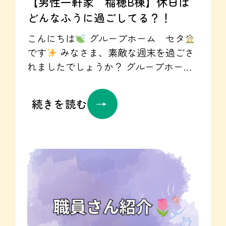
【男性一軒家 稲穂B棟】休日は
合わせお待ちしております！ セタ空室
どんなふうに過ごしてる？！
状況はこちらから☞https://seta-
gh.jp/home/#vacancy 訪問看護ステーシ
こんにちは
グループホーム セタ
ョンカントのInstagram☞
です
みなさま、素敵な週末を過ごさ
https://www.instagram.com/kanto.20260801/
れましたでしょうか？ グループホー
就労継続支援UTARI
☞
ム セタ
の休日をご紹介！ 【稲穂B
https://www.instagram.com/utari.20250901/
棟】稲穂駅から徒歩10分！ 男性専用の
続きを読む
一軒家タイプです
8月1日の土曜日！
過ごし方は皆さま様々！ この日は、２
泊３日の体験入居の方の入居日でした
ので職員もたくさん集合していました
入居者様は皆さまホームで過ごされ
る日だったので、とっても賑やか！ リ
ビングでは、世話人さんを誘って趣味
のボクシング
(笑)！ 利用者さまのお
部屋では、職員をたくさん集めてかぶ