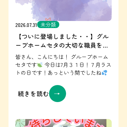
抜き
体験入居された方は、荷解きが
完了したら手稲駅の方までお出掛けに
出掛けられました
！ 日曜日は昼食も
未分類
2026.07.31
お小遣いをもってご自身で周辺散策し
【ついに登場しました・・】グル
ながら済まされていました☺
門限は
ープホームセタの大切な職員を紹
ありますが、休日の過ごし方は自由！
体験入居は随時受け付けておりますの
介します
皆さん、こんにちは！ グループホーム
で、ぜひお気軽にお問い合わせくださ
セタです
今日は7月３１日！７月ラス
いね！ 稲穂B棟のご紹介はこちらっ☞
トの日です！あっという間でしたね
https://seta-gh.jp/home/ グループホー
今月やり残したことはありません
ムセタのInstagramはこちら☞
か？？ 年間の58％が終了し、明日から
続きを読む
https://www.instagram.com/seta.gh2023/
はいよいよ夏本番の8月。 暑さに負けず
(かぶ抜きは動画もUPしております！是
に過ごしていきたいものです
ι(´Д｀υ)ｱ
非ご覧いただけると嬉しいです
) 【就
ﾂｨｰ さて、今日は 大切な職員の紹介を
労継続支援UTARI】 HP☞
します
とても責任感が強く、真面目
https://utari.jp/ Instagram☞