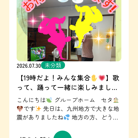
に仕事に取り組んでくれているOさん( ﾟ
https://www.instagram.com/utari.20250901/
Дﾟ) 冗談を言ったりすることも多く、場
【訪問看護ステーション KANTO】
を和ませてくれます
ご飯を一生懸命
Instagram☞
作っている姿がかわいらしいですね
https://www.instagram.com/kanto.20260801/
（本人に言ったら怒られそうです
が・・( ´艸｀)） これからもよろしくお
願いします♪ グループホームセタ
Instagram毎日投稿中❣ 是非ご覧くださ
未分類
2026.07.30
い
！ Instagramはこちらから☞
【19時だよ！みんな集合
】歌
https://www.instagram.com/seta.gh2023/
って、踊って一緒に楽しみましょ
グループホームセタ 見学・体験受付
中
ぜひ、お気軽にお問い合わせく
う✌
こんにちは
グループホーム セタ
ださいね✉
お問い合わせはこちらか
です
先日は、九州地方で大きな地
ら☞https://seta-gh.jp/contact/
震がありましたね
地方の方、どうか
ご無事でありますように。また、いち
早い復旧をお祈りしております。 セタ