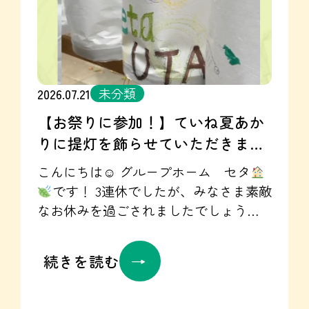
食をご紹介でしたが、和食ばかりでは
なく 麻婆豆腐などの中華！ そして、そ
うめんやうどんなどの麺類も出ます
！ 8月1日より、訪問看護ステーション
カントが始動します！ セタのスタッフ
未分類
2026.07.21
とも日常の様子や困りごとを共有しな
【お祭りに参加！】ていね夏あか
がら、生活をサポートしていきます！
りに提灯を飾らせていただきまし
安心してグループホームで生活してい
ただけるよう、職員同士も情報を共有
た☺♡
こんにちは☺ グループホーム セタ
しながら支援していきますので ぜひ、
です！ 3連休でしたが、みなさま素敵
セタとカントのセットでのご利用をご
なお休みを過ごされましたでしょうか
検討いただけると嬉しいです♡！ お問
☺？ グループホームセタ 本町棟では
い合わせはこちらから☞https://seta-
先日ホームに学生さんが訪問してくだ
続きを読む
gh.jp/contact/ 訪問看護ステーションカ
さり制作した 提灯を夏あかりの会場に
ント Instagram☞
飾りに行ってきました☆彡 制作した提
https://www.instagram.com/kanto.20260801/
灯の中に、蝋燭を入れて 自分で吊るし