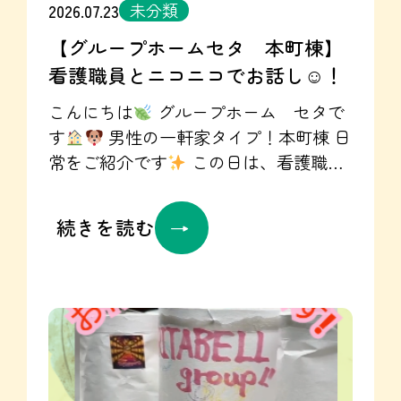
うに！ グループホームセタ Instagram
未分類
2026.07.23
毎日投稿中❣ 是非ご覧ください
！
【グループホームセタ 本町棟】
Instagramはこちらから☞
看護職員とニコニコでお話し☺！
https://www.instagram.com/seta.gh2023/
グループホームセタ 見学・体験受付
こんにちは
グループホーム セタで
中
ぜひ、お気軽にお問い合わせく
す
男性の一軒家タイプ！本町棟 日
ださいね✉
お問い合わせはこちらか
常をご紹介です
この日は、看護職員
ら☞https://seta-gh.jp/contact/
が来ていましたね☺生活介護先から帰
宅し、看護職員がいたため 喜んでくだ
続きを読む
さり、リビングでたくさんお話しして
いました
普段は世話人さんとお話し
したり、リビングでテレビを見たり 自
室で音楽を聴いて過ごされています！
この日のご飯は・・・焼き魚！ ふりか
けごはんに、焼き魚、みそ汁と 副菜は3
種類！フルーツはバナナ
でした
和