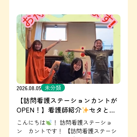
再確認し、足りないものはないか・期
限等の確認も行いました☺ 自然災害は
いつ起こるかわからないので、日ごろ
からしっかりと対策を進めていきたい
ですね。 そして感染症対策！ 今回は嘔
吐物の処理編☺ エプロンや手袋・防止
の脱ぎ方は実践形式で学びました
今
回の研修を担当したのは・・・ 看護師
のSさん
！ 訪問看護と連携が開始と
なったことで、感染症対策や簡単な医
未分類
2026.08.05
療処置など セタでも行えるケアが増え
【訪問看護ステーションカントが
てきました！ 安心して過ごしていただ
OPEN！】看護師紹介
セタと連
けるホームを、これからもどんどん目
指していきます
見学・体験お待ち
携しています！
こんにちは
！ 訪問看護ステーショ
しております♪ グループホーム セタ
ン カントです！ 【訪問看護ステーシ
のInstagramはこちら☞