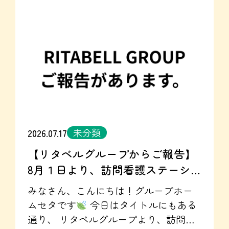
グループホームセタ Instagram☞
ます！ 当日には、職員さんがお子さん
https://www.instagram.com/reel/DbHZVVHz
と一緒に参加！ 当日も提灯を職員さん
就労継続支援UTARI 公式HP☞
とお子さんが一つずつ制作し・・・ と
https://utari.jp/ 就労継続支援UTARI
っても貴重な体験をさせていただきま
Instagram☞
した
セタでは地域の活動へも積極的
https://www.instagram.com/reel/DbE7bduJfQ
に参加させていただいています！ ８月
からは、訪問看護ステーション カン
ト(Instagram☞
https://www.instagram.com/kanto.20260801/)
未分類
2026.07.17
も立ち上がり、よりホームで安心して
【リタベルグループからご報告】
過ごしていただけるようになります！
8月１日より、訪問看護ステーシ
ぜひ、グループホームをお探しの方は
お気軽のお問い合わせくださいね！
ョンがOPENします
みなさん、こんにちは！グループホー
リタベルグループ
グループホームセ
ムセタです
今日はタイトルにもある
タ Instagram☞
通り、 リタベルグループより、訪問看
https://www.instagram.com/reel/DbCW_CqT