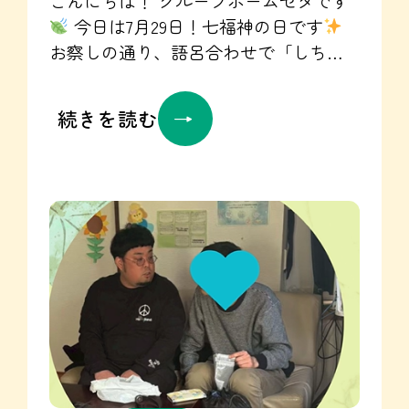
こんにちは！ グループホームセタです
UTARIの公式HP☞https://utari.jp/ 訪問
今日は7月29日！七福神の日です
看護ステーション カント
☞
お察しの通り、語呂合わせで「しち
https://www.instagram.com/kanto.20260801/
（７）ふ（２）く（９）」から制定さ
れた記念日です。 今日は セタの「福」
続きを読む
を呼ぶ美味しい夕食をご紹介します
大きなスイカですね
セタの中に目を
向けてみると、今日もあちこちに「福
（笑顔）」があふれています。美味し
く夕食を召し上がる姿や、食後のスイ
カを食べて「甘いね〜！」と笑顔にな
るみなさんのお顔は、まるで福神様の
ように穏やかで素敵です。 入居者の皆
さんが毎日健康で、笑顔で過ごせるこ
とが私たちの最大の願いです。今日も
セタにたくさんの「福」が訪れますよ