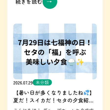
続きを読む
本町棟では、毎日夕方は決まって同じ
テレビを見ています
毎日19時から
は、忍たま乱太郎！ アニメよりもオー
プニングが皆さまお好みのようです
他の利用者さまも呼んで・・・集合
し、 毎日とってもキレキレのダンスを
披露してくれます✌
グループホー
ム セタ各棟のご紹介はこちら☞
https://seta-gh.jp/home/ リタベルグル
ープでは、Instagramを活発に！ 毎日更
新中です
ぜひ、こちらもご覧いただ
けると嬉しいです
グループホーム
未分類
2026.07.29
セタ
☞
【暑い日が多くなりましたね
】
https://www.instagram.com/seta.gh2023/
夏だ！スイカだ！セタの夕食紹介
就労継続支援UTARI
☞
https://www.instagram.com/utari.20250901/