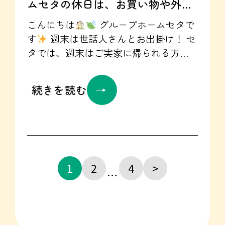
ムセタの休日は、お買い物や外食
グループホームセタ 見学・体験受付
中
ぜひ、お気軽にお問い合わせく
も？！
こんにちは
グループホームセタで
ださいね✉
お問い合わせはこちらか
す
週末は世話人さんとお出掛け！ セ
ら☞https://seta-gh.jp/contact/
タでは、週末はご実家に帰られる方も
いらっしゃればセタで過ごされる方も
いらっしゃいます
セタで過ごされる
続きを読む
方は、ゲームをしたりテレビを見た
り、 映画館にお出掛け、街にお買い
物！などなど 皆様お好きなことをして
リラックスして過ごされています☺♡
先週末、本町棟の週末は・・・ 世話人
さんとお出掛け！！ あいにくの雨でし
1
2
4
>
…
たが・・・ 前田森林公園へお散歩に行
ってきました
すごく大きい公園だっ
たのですが、ぐるっと歩いて大雨前に
退散しました
終始にこにこ☺！カメ